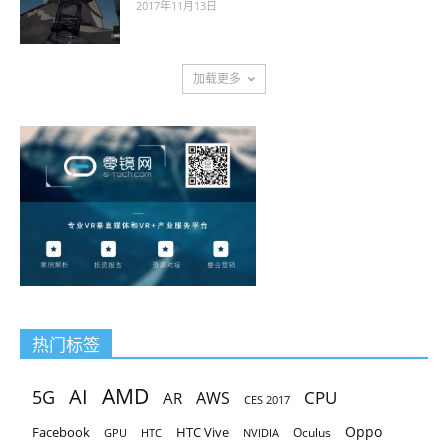
2017年11月13日
加载更多
热门标签
AMD
AI
5G
CPU
AR
AWS
CES 2017
Oppo
Facebook
HTC Vive
Oculus
GPU
HTC
NVIDIA