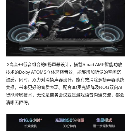
2高音+4低音组合的6扬声器设计，搭载Smart AMP智能功放
技术的Dolby ATOMS立体环绕音效，能够增加听觉的空间沉
浸感。同时，双力对消扬声器设计，能有效消除多扬声器系统
共振，带来更好的音质表现。配合3D麦克矩阵及ROG双向AI
智能降噪技术，无论是商务会议或是游戏语音沟通交流，都会
清晰无障碍。