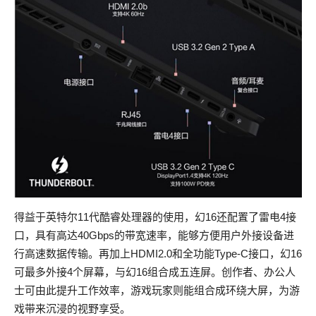
得益于英特尔11代酷睿处理器的使用，幻16还配置了雷电4接
口，具有高达40Gbps的带宽速率，能够方便用户外接设备进
行高速数据传输。再加上HDMI2.0和全功能Type-C接口，幻16
可最多外接4个屏幕，与幻16组合成五连屏。创作者、办公人
士可由此提升工作效率，游戏玩家则能组合成环绕大屏，为游
戏带来沉浸的视野享受。