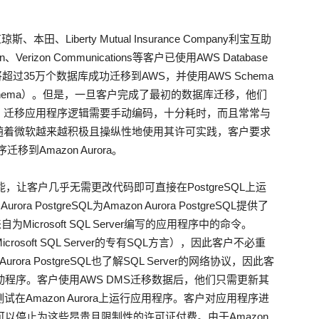
ts、道琼斯、本田、Liberty Mutual Insurance Company利宝互助
erizon Communications等客户已使用AWS Database
机时间将超过35万个数据库成功迁移到AWS，并使用AWS Schema
模式（Schema）。但是，一旦客户完成了最初的数据库迁移，他们
。迁移应用程序逻辑需要手动编码，十分耗时，而且常常与
随着微软越来越积极且操纵性地使用其许可实践，客户要求
移到Amazon Aurora。
L是一项新的功能，让客户几乎无需更改代码即可直接在PostgreSQL上运
urora PostgreSQL为Amazon Aurora PostgreSQL提供了
为Microsoft SQL Server编写的应用程序中的命令。
-SQL（Microsoft SQL Server的专有SQL方言），因此客户不必重
urora PostgreSQL也了解SQL Server的网络协议，因此客
库驱动程序。客户使用AWS DMS迁移数据后，他们只需更新其
始测试在Amazon Aurora上运行应用程序。客户对应用程序进
并且可以停止为这些昂贵且限制性的许可证付费。由于Amazon