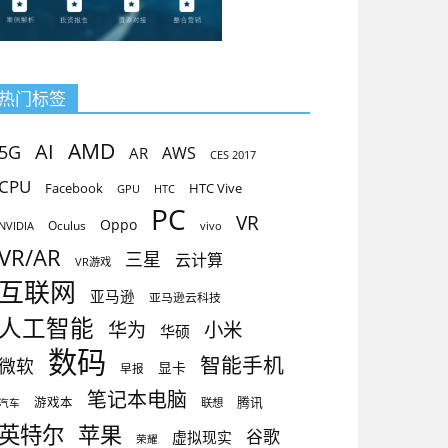
热门标签
AMD
AI
5G
AR
AWS
CES 2017
CPU
Facebook
HTC Vive
GPU
HTC
PC
VR
Oppo
Oculus
vivo
NVIDIA
VR/AR
三星
云计算
VR游戏
互联网
亚马逊
亚马逊云科技
人工智能
小米
华为
华硕
数码
智能手机
微软
显卡
早报
笔记本电脑
腾讯
游戏本
联想
汽车
英特尔
苹果
谷歌
虚拟现实
荣耀