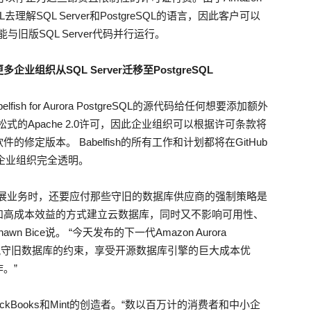
stgreSQL去理解SQL Server和PostgreSQL的语言，因此客户可以
与旧版SQL Server代码并行运行。
更多企业组织从
SQL Server
迁移至
PostgreSQL
Babelfish for Aurora PostgreSQL的源代码给任何想要添加额外
L将使用宽松式的Apache 2.0许可，因此企业组织可以根据许可条款将
版本。 Babelfish的所有工作和计划​​都将在GitHub
企业组织完全透明。
发展业务时，还要应付那些守旧的数据库供应商的强制策略是
和高成本效益的方式建立云数据库，同时又不影响可用性、
 Bice说。 “今天发布的下一代Amazon Aurora
更加容易摆脱守旧数据库的约束，享受开源数据库引擎的巨大成本优
。”
QuickBooks和Mint的创造者。“数以百万计的消费者和中小企