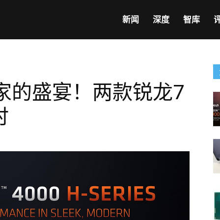
新闻
深度
智库
家的盛宴！两款锐龙7
时