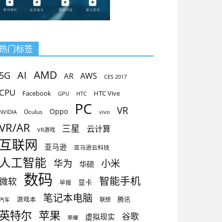
热门标签
AMD
AI
5G
AR
AWS
CES 2017
CPU
Facebook
HTC Vive
GPU
HTC
PC
VR
Oppo
Oculus
vivo
NVIDIA
VR/AR
三星
云计算
VR游戏
互联网
亚马逊
亚马逊云科技
人工智能
小米
华为
华硕
数码
智能手机
微软
显卡
早报
笔记本电脑
腾讯
游戏本
联想
汽车
英特尔
苹果
谷歌
虚拟现实
荣耀