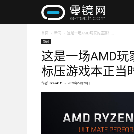
零
首页
新闻
这是一场AMD玩家的盛宴！...
镜
新闻
这是一场AMD玩
网
标压游戏本正当
作者
Frank.C.
-
2020年5月28日