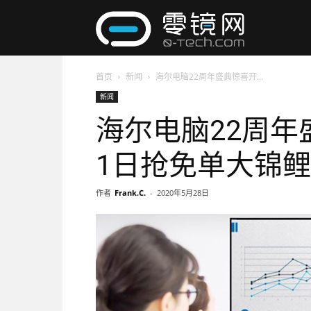
零
首页
新闻
海尔电脑22周年盛典惊喜开...
镜
新闻
海尔电脑22周年
网
1日抢免单大锦
作者
Frank.C.
-
2020年5月28日