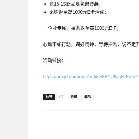
逸15-1S新品赢包鼠套装；
采购返至高1000元E卡活动：
企业专属，采购返至高1000元E卡；
心动不如行动，调好闹钟，等待抢购，说不定
活动链接：
https://pro.jd.com/mall/active/3FYUfUsNrFmd
标签
PC
云悦
海尔