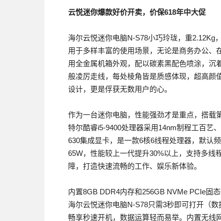
云悦迷你爆款好价开卖，价保618年中大促
海尔云悦迷你电脑N-S78小巧玲珑，重2.12
用于多样丰富的使用场景，无论是商务办公、
用全金属机箱外观，配以碳素黑配色喷涂，沉
般凌厉走线，每处棱角皆是质感体现，超高颜
设计，更是俘获无数用户的心。
作为一台迷你电脑，性能强劲才是重点，搭载第九
特尔酷睿i5-9400处理器采用14nm制程工百艺、Co
630集成显卡，是一款6核6线程处理器，默认频率
65W，性能较上一代提升30%以上，支持多线
障，打造快速流畅的工作、娱乐新体验。
内置8GB DDR4内存和256GB NVMe P
海尔云悦迷你电脑N-S78只需3秒即可打开
畅享秒速开机，数据运算轻而易举。内置无线网卡，