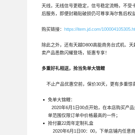
天线，无线信号更稳定，信号稳定流畅，不受
后服务，即便封箱贴破损仍可尊享海尔售后权
购买链接：
https://item.jd.com/100004105305.h
除此之外，还有天越D800高能商务台式机、天越
卖产品悉数闪耀登场，钜惠专享！
多重好礼相送，抢当免单大锦鲤
不止产品优惠空前，保价30天，更有多重惊
免单大锦鲤：
2020年6月1日00点开始，在本店购买
单范围仅限订单中价格最高的一件；
抢付赢22周年定制礼盒
2020年6月1日00：00，下单店铺内任