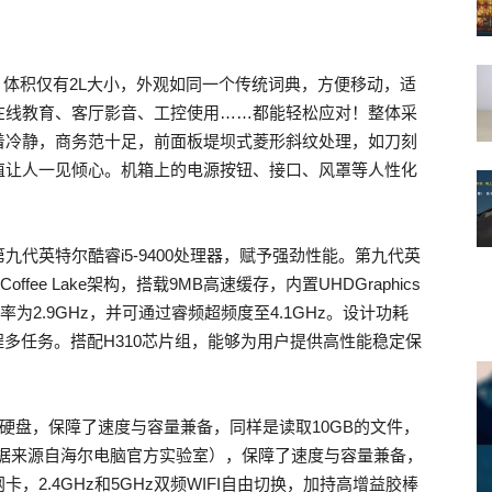
Kg，体积仅有2L大小，外观如同一个传统词典，方便移动，适
在线教育、客厅影音、工控使用……都能轻松应对！整体采
着冷静，商务范十足，前面板堤坝式菱形斜纹处理，如刀刻
值让人一见倾心。机箱上的电源按钮、接口、风罩等人性化
代英特尔酷睿i5-9400处理器，赋予强劲性能。第九代英
ffee Lake架构，搭载9MB高速缓存，内置UHDGraphics
为2.9GHz，并可通过睿频超频度至4.1GHz。设计功耗
程多任务。搭配H310芯片组，能够为用户提供高性能稳定保
CIe固态硬盘，保障了速度与容量兼备，同样是读取10GB的文件，
（数据来源自海尔电脑官方实验室），保障了速度与容量兼备，
2.4GHz和5GHz双频WIFI自由切换，加持高增益胶棒