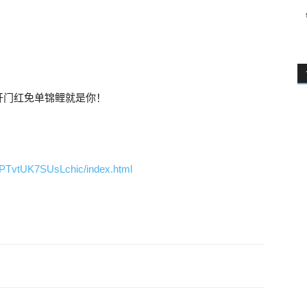
开门红免单锦鲤就是你！
PPTvtUK7SUsLchic/index.html