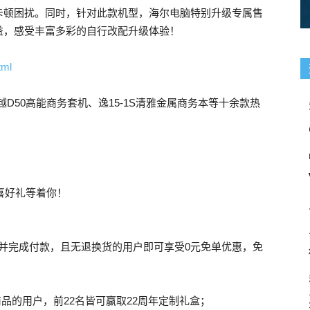
卡顿困扰。同时，针对此款机型，海尔电脑特别升级专属售
益，感受丰富多彩的自行改配升级体验！
tml
D50高能商务套机、逸15-1S清雅金属商务本等十余款热
喜好礼等着你！
产品并完成付款，且无退换货的用户即可享受0元免单优惠，免
意商品的用户，前22名皆可赢取22周年定制礼盒；