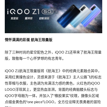
情怀满满的彩蛋 航海王限量版
除了三种时尚的星空配色之外，iQOO Z1还带来了航海王限量
版，致敬每一个心怀梦想的有志青年。
iQOO Z1航海王限量版将《航海王》中的经典元素融合其中，
采用红黄撞色设计，灵感来源于《航海王》主人公路飞的标志
性草帽与衣服，主色调为充满活力感的黄色，火红色的iQOO
LOGO浮现其上，更显热血澎湃。背面的经典骷髅头标志与
iQOO字母融为一体，并加入了“橡胶果实”纹理，摄像头区域
点缀金黄色的“one piece”LOGO，全方位诠释无畏勇敢的冒险