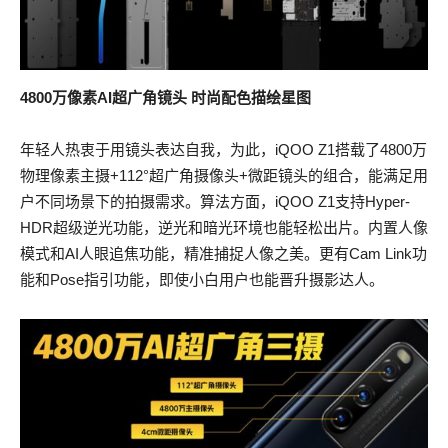
4800
万像素AI超广角镜头 时尚配色描绘星图
年轻人热衷于用镜头表达自我，为此，iQOO Z1搭载了4800万
物理像素主摄+112°超广角摄像头+微距镜头的组合，能满足用
户不同场景下的拍摄需求。算法方面，iQOO Z1支持Hyper-
HDR超级逆光功能，逆光和暗光环境也能轻松出片。内置人像
模式和AI人眼追焦功能，精准捕捉人像之美。更有Cam Link功
能和Pose指引功能，即使小白用户也能晋升摄影达人。