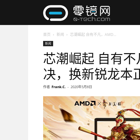
零
首页
新闻
芯潮崛起 自有不凡，AMD...
镜
新闻
芯潮崛起 自有不
网
决，换新锐龙本
作者
Frank.C.
-
2020年5月8日