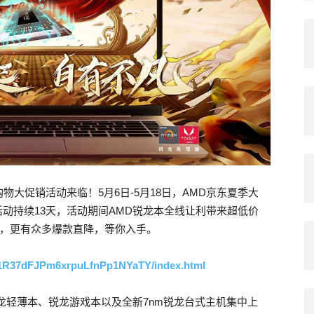
大促销活动来临！5月6日-5月18日，AMD京东夏季大
活动持续13天，活动期间AMD锐龙本全线让利带来超低价
小时，更有众多爆款直降，等你入手。
4991R37dFJPm6xrpuLfnPp1NYaTY/index.html
D锐龙轻薄本、锐龙游戏本以及全新7nm锐龙台式主机集中上