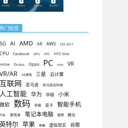
热门标签
AMD
AI
5G
AR
AWS
CES 2017
CPU
Facebook
HTC Vive
GPU
HTC
PC
VR
Oppo
Oculus
vivo
NVIDIA
VR/AR
三星
云计算
VR游戏
互联网
亚马逊
亚马逊云科技
人工智能
小米
华为
华硕
数码
智能手机
微软
显卡
早报
笔记本电脑
腾讯
游戏本
联想
汽车
英特尔
苹果
谷歌
虚拟现实
荣耀