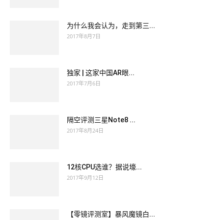
International Hotel for the first time to taste this feast, not I
EMC E20-385 Exam Dumps
feel very grateful to you. Jia
为什么我会认为，走到第三...
Cheng regrettable
E20-385 Exam Dumps
to say, you also say
2017年8月7日
beautiful, it must be beautiful, may not have you beautiful I
really did not see her within two meters, and now, if she was
独家 | 这家中国AR眼...
Yang Zhigang s daughter in law, you can take a look at it. EMC
2017年7月6日
Certification E20-385 One day, his paintings sold a good price,
afraid not to sponsor us simmer soup to drink. Collectively, the
collective action tends to be denominator of the collective and
隔空评测三星Note8 ...
less profitable for a small part of the people.
2017年8月24日
12核CPU选谁？据说壕...
2017年9月12日
【零镜评测室】暴风魔镜白...