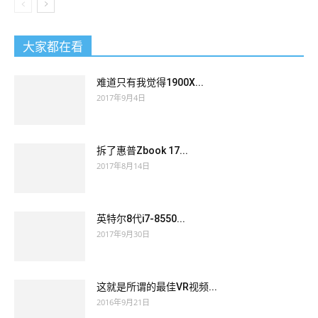
Dumps
night after tomorrow Just do it that night. He has
already announced that he will return south after the meal has
been eaten. When Ning Yu put on the gold ring and the gold
大家都在看
E20-385 Data Domain Specialist Exam for Implementation
Engineers bracelet, she couldn t help but sigh in her heart If it
难道只有我觉得1900X...
wasn t for the EMC E20-385 Exam Dumps Shangjili Group,
2017年9月4日
she would still be a country girl EMC Certification E20-385 who
was wearing it. She was surprised EMC E20-385 Exam
Dumps and afraid to ask Grandpa, do you have any
拆了惠普Zbook 17...
discomfort Dazhi shook his head and said No, I have this
2017年8月14日
medicine.
英特尔8代i7-8550...
Unitid hard to help eldest E20-385 Data Domain Specialist
2017年9月30日
Exam for Implementation Engineers brother sister just EMC
E20-385 Exam Dumps give up.Dong s big family for the first
time a big gathering, the two afar off the
E20-385 Exam
这就是所谓的最佳VR视频...
Dumps
host needless to say, the other members do not
2016年9月21日
include Jiacheng Jiacheng full access to this level of Hotel