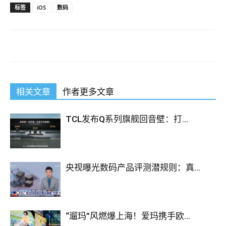
Microsoft 70-697 Prep Guide On Store
标签
iOS
数码
Then push the door to
Microsoft 70-697 Prep Guide
go
out.Two people first surprised a moment, then a muttered This
is not full support And later said that Zeng Guofan did not hear.
70-697 Prep Guide
Evening, Zeng Guofan s sedan chair to
leave the country, a really sent to the mountain gate back.
相关文章
作者更多文章
Loss of the grief of his grandfather, the Configuring Windows
Devices wailing of his friends, his ill fated career, contempt for
officialdom, crowding out and displeasure among colleagues,
TCL发布Q系列旗舰回音壁：打...
all of them being diluted. Hulan opened the Great Iron Gate,
and Zhou Guosheng, who appeared in front of Tseng Kuo fan,
was gaunt than Zeng Guofan, who had been cast Microsoft
央视曝光数码产品评测潜规则：真...
70-697 Prep Guide in jail. MCSA: Windows 10 70-697 The old
lady just know that you have to
http://www.passexamcert.com
exile Wang Zhengfu Blocked back.My brother, you are still
young, although you Guanzhangdipin, after all, less
“遛玛”风燃爆上海！爱玛携手欧...
experience.