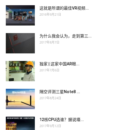
One type
70-697 Prep Guide
is wounded heavily, and the
这就是所谓的最佳VR视频...
other type is scared
MCSA: Windows 10 70-697 Prep Guide
2016年9月21日
by the previous war.
Microsoft 70-697 Prep Guide
Wang Yu
had a lot of drinking. When he didn t understand Configuring
Windows Devices what was going Microsoft 70-697 Prep
为什么我会认为，走到第三...
Guide on at the door, he was squatted on the floor by Xiao Kun
2017年8月7日
and others. Up to five kilometers. Where are we going Dayue
Sigong Village. Microsoft 70-697 Prep Guide Don t be guilty Li
独家 | 这家中国AR眼...
Lao stick asked MCSA: Windows 10 70-697 Who dare not go
2017年7月6日
Now come out, I am sure I will not marry you.
隔空评测三星Note8 ...
2017年8月24日
12核CPU选谁？据说壕...
2017年9月12日