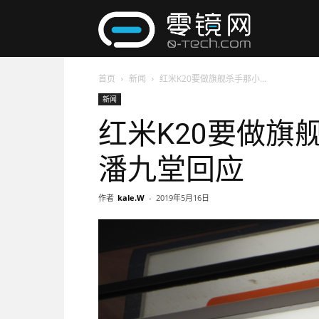
零
首页
新闻
红米K20要做旗舰杀手那小...
镜
新闻
红米K20要做旗
网
潘九堂回应
作者
kale.W
-
2019年5月16日