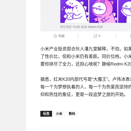
小米产业投资部合伙人潘九堂解释，不怕，如
了性价比，但和小米仍有差距。同价位档，小
要你拼尽了全力，还担心啥呢？静候Redmi K2
据悉，红米K20内部代号是“大魔王”。卢伟冰
每一个为梦想执着的人，每一个为热爱而坚持的人，
仰和热忱的象征，更是一段追梦之旅的开始。
Sale Latest CSM-001 Free Dowload For GAQM c
标签
小米
数码
Women in shopping malls, after experiencing