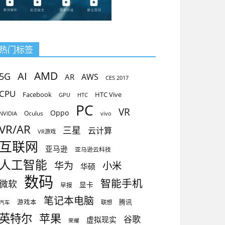
热门标签
AMD
AI
5G
AR
AWS
CES 2017
CPU
Facebook
HTC Vive
GPU
HTC
PC
VR
Oppo
Oculus
vivo
NVIDIA
VR/AR
三星
云计算
VR游戏
互联网
亚马逊
亚马逊云科技
人工智能
小米
华为
华硕
数码
智能手机
微软
显卡
早报
笔记本电脑
腾讯
游戏本
联想
汽车
英特尔
苹果
谷歌
虚拟现实
荣耀