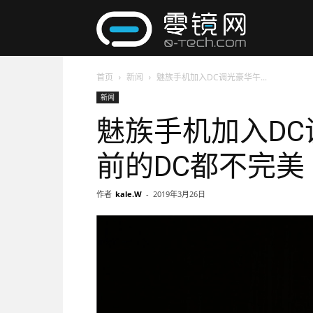
零
首页
新闻
魅族手机加入DC调光豪华午...
镜
新闻
魅族手机加入DC
网
前的DC都不完美
作者
kale.W
-
2019年3月26日