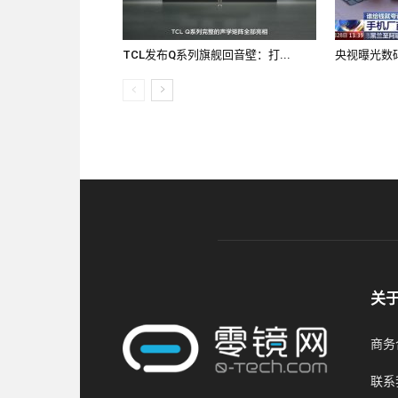
TCL发布Q系列旗舰回音壁：打...
央视曝光数码
关
商务合
联系