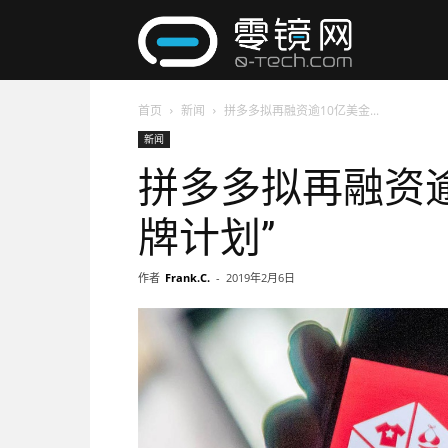
零
首页
新闻
拼多多拟再融资逾10亿美金...
镜
新闻
拼多多拟再融资逾
网
牌计划”
作者
Frank.C.
-
2019年2月6日