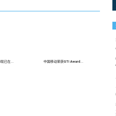
.3现已在...
中国移动荣获GTI Award...