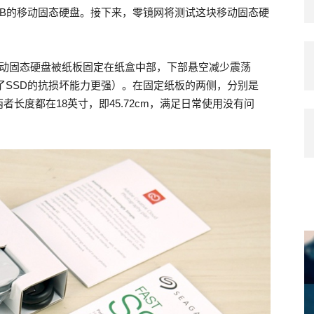
1TB的移动固态硬盘。接下来，零镜网将测试这块移动固态硬
B移动固态硬盘被纸板固定在纸盒中部，下部悬空减少震荡
了SSD的抗损坏能力更强）。在固定纸板的两侧，分别是
B 3.0线， 两者长度都在18英寸，即45.72cm，满足日常使用没有问