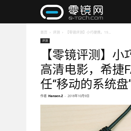
零
首页
评测
【零镜评测】小巧便携，19...
镜
评测
【零镜评测】小
网
高清电影，希捷F
任“移动的系统盘
作者
Hansen.Z
-
2018年10月9日