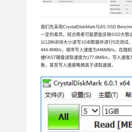
我们先采用CrystalDiskMark与AS SSD
一定的差异。结合两者可能更能反映SSD大致读写能力
以128KiB块大小读写1GiB数据并进行5次
444.4MB/s，顺序写入速度为446MB/s
捷FAST硬盘读取速度为177.8MB/s，写入速
衡，甚至写入速度略微高于读取速度。