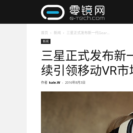
零
首页
新闻
三星正式发布新一代Gear...
镜
新闻
三星正式发布新一代
网
续引领移动VR市
作者
kale.W
-
2016年8月3日