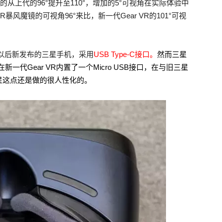
的从上代的96°提升至110°，增加的5°可视角在实际体验中
风魔镜的可视角96°来比，新一代Gear VR的101°可视
e7及以后新发布的三星手机，采用
USB Type-C接口。
然而三星
妙的在新一代Gear VR内置了一个Micro USB接口，在与旧三星
星这点还是做的很人性化的。