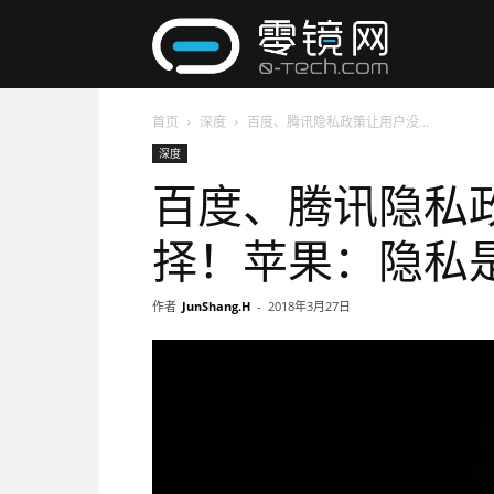
零
首页
深度
百度、腾讯隐私政策让用户没...
镜
深度
百度、腾讯隐私
网
择！苹果：隐私
作者
JunShang.H
-
2018年3月27日