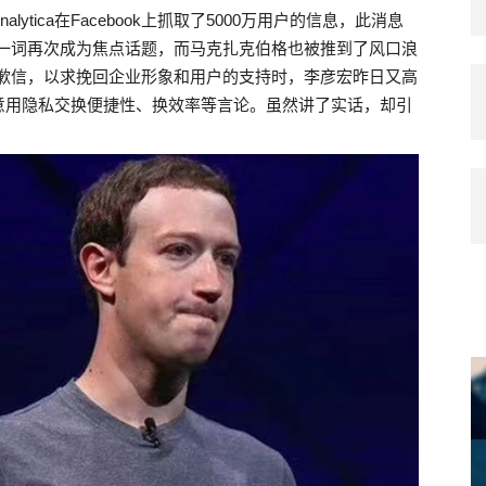
alytica在Facebook上抓取了5000万用户的信息，此消息
私”一词再次成为焦点话题，而马克扎克伯格也被推到了风口浪
登道歉信，以求挽回企业形象和用户的支持时，李彦宏昨日又高
意用隐私交换便捷性、换效率等言论。虽然讲了实话，却引