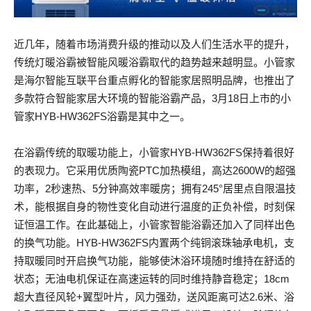
近几年，随着市场消费升级的推动以及人们生活水平的提升，
传统灯暖浴霸被智能风暖浴霸取代的趋势越来越明显。小管家
是海尔智能互联平台重点孵化的智能家居照明品牌，也推出了
多款符合智能家居大环境的智能浴霸产品，3月18日上市的小
管家HYB-HW362FS浴霸是其中之一。
在浴霸传统的取暖功能上，小管家HYB-HW362FS保持着很好
的表现力。它采用优质陶瓷PTC加热模组，高达2600W的超强
功率，2秒速热、5分钟高效率暖房；拥有245°居里点自限温技
术，能根据自身的物性变化自动进行温度的正负补偿，时刻保
证恒温工作。在此基础上，小管家智能浴霸还加入了同样出色
的换气功能。HYB-HW362FS内置两个纯铜滚珠轴承电机，支
持取暖同时开启换气功能，能够使沐浴环境随时维持在舒适的
状态；无油电机保证在高速运转的同时维持静音稳定；18cm
超大直径风轮+翼型叶片，风力强劲，送风距离可达2.6米、浴