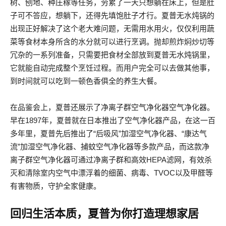
树、刨地、种庄稼等任务，劳累了一天只想躺在床上，但是肚
子可不答应，想躺下，还得先填饱肚子才行。夏普无水炖锅的
出现正好解决了这个老大难问题，无需用水用火，仅仅利用蔬
菜等食材本身所含的水分就可以进行烹调。抛却煎炸焖炒切等
冗杂的一系列准备，只需要把食材全部放到夏普无水炖锅里，
它就能自动完成整个烹饪过程。而用户完全可以去做其他事，
到时间就可以吃到一顿色香俱全的养生大餐。
在品鉴会上，夏普还展示了净离子群空气净化器空气净化器。
早在1897年，夏普就在日本推出了空气净化器产品，在这一百
多年里，夏普先后推出了“后吸风”加湿空气净化器、“康达气
流”加湿空气净化器、捕蚊空气净化器等多款产品，而这款净
离子群空气净化器可通过净离子群和高效HEPA滤网，有效杀
灭和清除室内空气中漂浮着的细菌、病毒、TVOC以及甲醛等
有害物质，守护全家健康。
回归生活本质，夏普为你打造理想家居