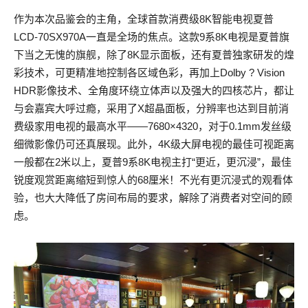
作为本次品鉴会的主角，全球首款消费级8K智能电视夏普
LCD-70SX970A一直是全场的焦点。这款9系8K电视是夏普旗
下当之无愧的旗舰，除了8K显示面板，还有夏普独家研发的煌
彩技术，可更精准地控制各区域色彩，再加上Dolby ? Vision
HDR影像技术、全角度环绕立体声以及强大的四核芯片，都让
与会嘉宾大呼过瘾，采用了X超晶面板，分辨率也达到目前消
费级家用电视的最高水平——7680×4320，对于0.1mm发丝级
细微影像仍可还真展现。此外，4K级大屏电视的最佳可视距离
一般都在2米以上，夏普9系8K电视主打“更近，更沉浸”，最佳
锐度观赏距离缩短到惊人的68厘米！不光有更沉浸式的观看体
验，也大大降低了房间布局的要求，解除了消费者对空间的顾
虑。