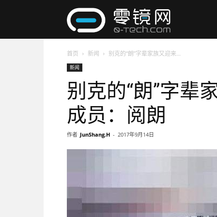
零
首页
新闻
别克的“朗”字辈家族又迎来...
镜
新闻
别克的“朗”字辈
网
成员：阅朗
作者
JunShang.H
-
2017年9月14日