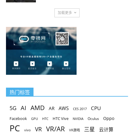
加载更多
热门标签
AMD
AI
5G
CPU
AR
AWS
CES 2017
Oppo
Facebook
HTC Vive
Oculus
GPU
HTC
NVIDIA
PC
VR/AR
VR
三星
云计算
vivo
VR游戏