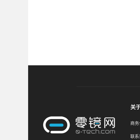
关
商务合
联系