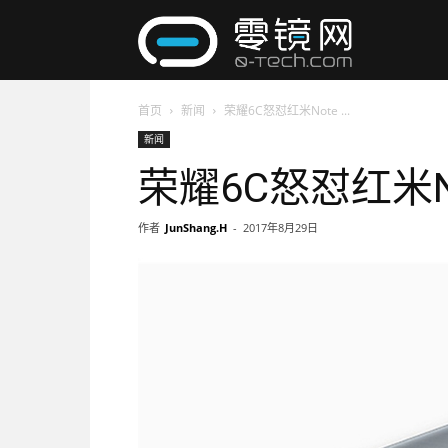
零
首页
新闻
荣耀6C怒怼红米Note ...
镜
新闻
荣耀6C怒怼红米No
网
作者
JunShang.H
-
2017年8月29日