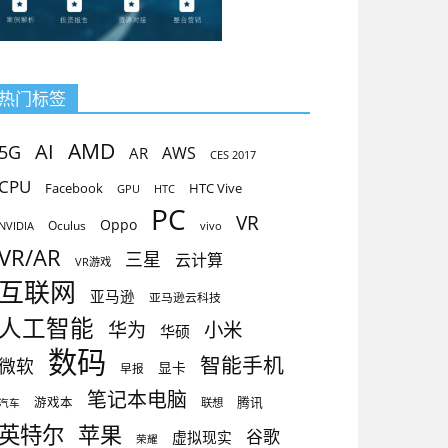
热门标签
AMD
AI
5G
AR
AWS
CES 2017
CPU
Facebook
HTC Vive
GPU
HTC
PC
VR
Oppo
Oculus
vivo
NVIDIA
VR/AR
三星
云计算
VR游戏
互联网
亚马逊
亚马逊云科技
人工智能
小米
华为
华硕
数码
智能手机
微软
显卡
早报
笔记本电脑
腾讯
游戏本
联想
汽车
英特尔
苹果
谷歌
虚拟现实
荣耀