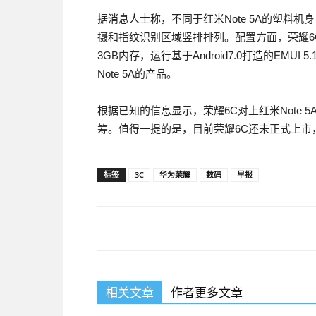
据消息人士称，不同于红米Note 5A的塑料
摄和指纹识别区域竖排排列。配置方面，荣耀6C采
3GB内存，运行基于Android7.0打造的EM
Note 5A的产品。
根据已知的信息显示，荣耀6C对上红米Note 5
筹。值得一提的是，目前荣耀6C还未正式上市
标签
3C
华为荣耀
数码
早报
相关文章
作者更多文章