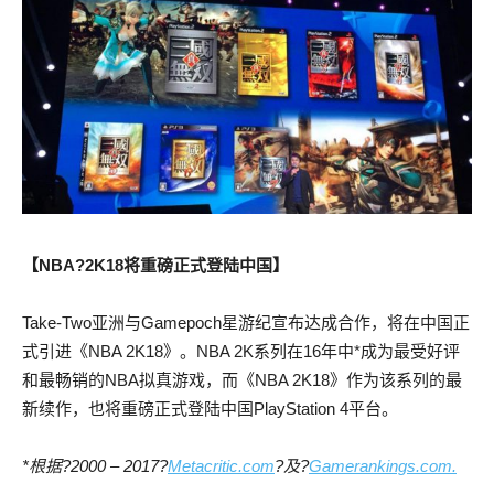
【
NBA?
2K18
将重磅正式登陆中国
】
Take-Two亚洲与Gamepoch星游纪宣布达成合作，将在中国正
式引进《NBA 2K18》。NBA 2K系列在16年中*成为最受好评
和最畅销的NBA拟真游戏，而《NBA 2K18》作为该系列的最
新续作，也将重磅正式登陆中国PlayStation 4平台。
*
根据
?2000 – 2017?
Metacritic.com
?
及
?
Gamerankings.com.