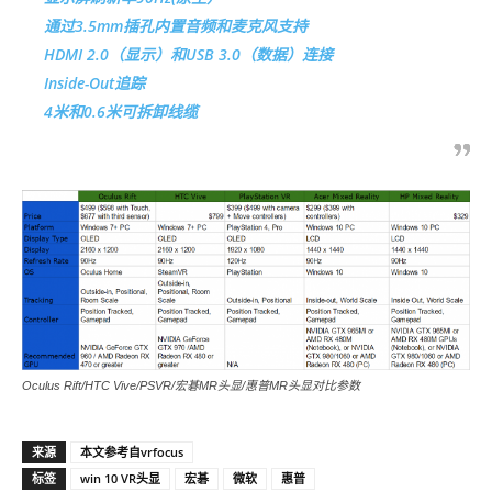
通过3.5mm插孔内置音频和麦克风支持
HDMI 2.0（显示）和USB 3.0（数据）连接
Inside-Out追踪
4米和0.6米可拆卸线缆
Oculus Rift/HTC Vive/PSVR/宏碁MR头显/惠普MR头显对比参数
来源
本文参考自vrfocus
标签
win 10 VR头显
宏碁
微软
惠普