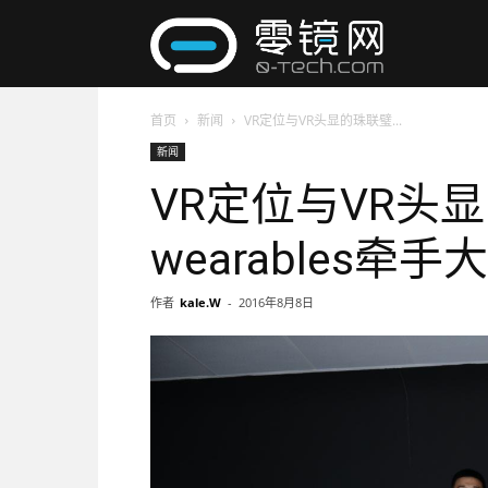
零
首页
新闻
VR定位与VR头显的珠联璧...
镜
新闻
VR定位与VR头
网
wearables牵手
作者
kale.W
-
2016年8月8日