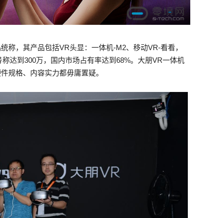
统称，其产品包括VR头显：一体机-M2、移动VR-看看，
号称达到300万，国内市场占有率达到68%。大朋VR一体机
硬件规格、内容实力都毋庸置疑。