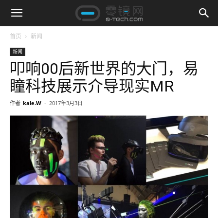
首页
新闻
新闻
叩响00后新世界的大门，易
瞳科技展示介导现实MR
作者
kale.W
-
2017年3月3日