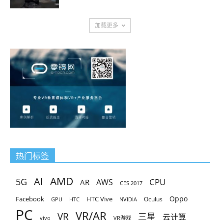
加载更多
热门标签
AMD
AI
5G
CPU
AR
AWS
CES 2017
Oppo
Facebook
HTC Vive
Oculus
GPU
HTC
NVIDIA
PC
VR/AR
VR
三星
云计算
vivo
VR游戏