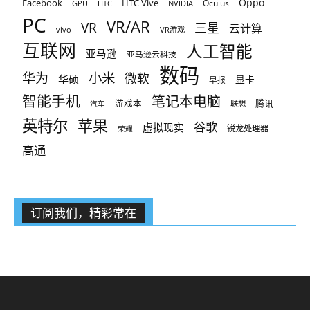
Oppo
Facebook
HTC Vive
Oculus
GPU
HTC
NVIDIA
PC
VR/AR
VR
三星
云计算
vivo
VR游戏
互联网
人工智能
亚马逊
亚马逊云科技
数码
小米
华为
微软
华硕
显卡
早报
智能手机
笔记本电脑
腾讯
游戏本
联想
汽车
英特尔
苹果
谷歌
虚拟现实
锐龙处理器
荣耀
高通
订阅我们，精彩常在