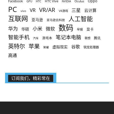
Oppo
Facebook
HTC Vive
Oculus
GPU
HTC
NVIDIA
PC
VR/AR
VR
三星
云计算
vivo
VR游戏
互联网
人工智能
亚马逊
亚马逊云科技
数码
小米
华为
微软
华硕
显卡
早报
智能手机
笔记本电脑
腾讯
游戏本
联想
汽车
英特尔
苹果
谷歌
虚拟现实
锐龙处理器
荣耀
高通
订阅我们，精彩常在