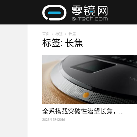
零
首页
标签
长焦
镜
标签: 长焦
网
全系搭载突破性潜望长焦，...
2023年3月20日