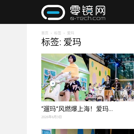
零
首页
标签
爱玛
镜
标签: 爱玛
网
“遛玛”风燃爆上海！爱玛...
2026年6月3日