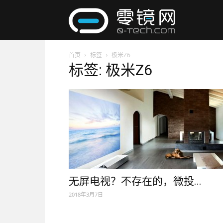
零
首页
标签
极米Z6
镜
标签: 极米Z6
网
无屏电视？不存在的，微投...
2018年3月7日