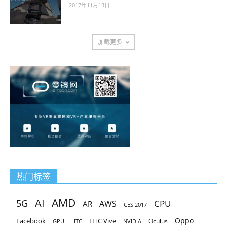
2017年11月13日
加载更多
热门标签
AMD
AI
5G
CPU
AR
AWS
CES 2017
Oppo
Facebook
HTC Vive
Oculus
GPU
HTC
NVIDIA