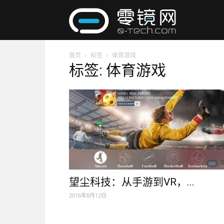
零
首页
标签
体育游戏
镜
标签: 体育游戏
网
望尘科技：从手游到VR，...
2016年8月12日