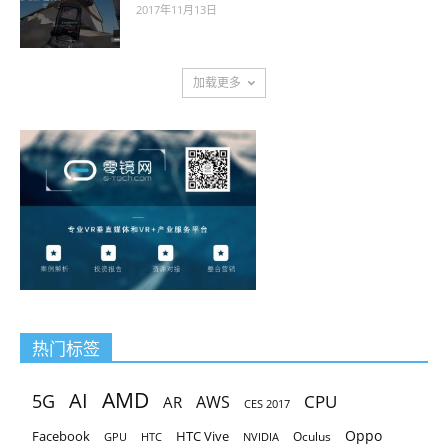
2017年11月13日
加载更多
热门标签
AMD
AI
5G
CPU
AR
AWS
CES 2017
Oppo
Facebook
HTC Vive
Oculus
GPU
HTC
NVIDIA