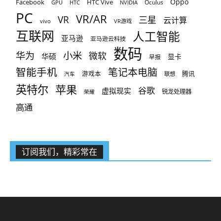
Oppo
Facebook
HTC Vive
Oculus
GPU
HTC
NVIDIA
PC
VR/AR
VR
三星
云计算
vivo
VR游戏
互联网
人工智能
亚马逊
亚马逊云科技
数码
小米
华为
微软
华硕
显卡
早报
智能手机
笔记本电脑
腾讯
游戏本
联想
汽车
英特尔
苹果
谷歌
虚拟现实
锐龙处理器
荣耀
高通
订阅我们，精彩常在