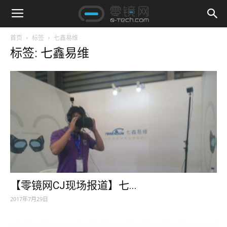
首页
标签
七鑫易维
标签: 七鑫易维
【零镜网CJ现场报道】七...
2017年7月29日