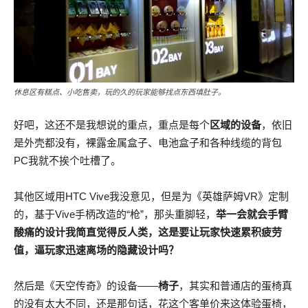
休息区有糕点、小吃售卖，玩的久的玩家能够找点东西填肚子。
好吧，这还不是我想说的重点，重点是每个
区域的设备
，依旧
是外壳都没有，裸露金属盒子、电池盒子和各种线缆的背包
PC我就不挨个吐槽了。
其他区域用HTC Vive我没意见，但是为《英雄萨姆VR》定制
的，基于Vive手柄改造的“枪”，那头重脚轻，
举一会就会手臂
酸痛的设计我简直觉得反人类，这是要让玩家快速累积疲劳
值，逼玩家迅速离场的隐藏设计吗？
然后是《天空传奇》的设备——
椅子
，其实和普通店的蛋椅真
的没有太大不同，还是那句话，花这个客单价来这体验蛋椅，