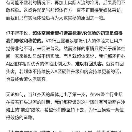
有可能不盈利的情况下，再加上实际人流的冷清，后果我们不
敢想象。这或许就是当前超体官方一直不正面接受媒体采访，
而我们只有实际体验后再为大家揭秘的原因之一吧。
但不得不说，
超体空间希望打造高标准VR体验的初衷是值得
我们尊敬和称赞的。
VR行业需要足够吸引人的体验来让用户
觉得非他不可，来促进普及。然而这样的事情只寄托于超体空
间一家来推动显然不切实际。而且就超体来说，我们都还担心
A区这样相对优秀的体验比例太少，
难以有回头客。
就算有回
头客，若超体不持续投入A区硬件升级和内容持续更新的话，
也最终会流失老顾客。
无论如何，当红齐天的超体走出了第一步，在VR整个行业都
在摸着石头过河的时期，我们都应该对这些随时有可能死在沙
滩上的“前浪”致敬，希望他们能坚持下去，为行业摸索一条值
得效仿的道路。