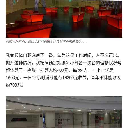
店面占地不小，但这空旷感也确实让我觉得自己很另类……
我替超体自我麻痹了一番，认为这是工作时间，人不多正常。
抛开这种情况，我按照预定规则每小时番一次台的理想状况帮
超体算了一笔账。打算人均400元，每次4人，一小时就是
1600元，一日12小时满载能有19200元收益，全年不休能收入
约700万。