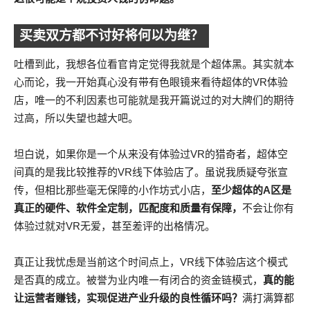
买卖双方都不讨好将何以为继？
吐槽到此，我想各位看官肯定觉得我就是个超体黑。其实就本
心而论，我一开始真心没有带有色眼镜来看待超体的VR体验
店，唯一的不利因素也可能就是我开篇说过的对大牌们的期待
过高，所以失望也越大吧。
坦白说，如果你是一个从来没有体验过VR的猎奇者，超体空
间真的是我比较推荐的VR线下体验店了。虽说我质疑夸张宣
传，但相比那些毫无保障的小作坊式小店，
至少超体的A区是
真正的硬件、软件全定制，匹配度和质量有保障，
不会让你有
体验过就对VR无爱，甚至差评的出格情况。
真正让我忧虑是当前这个时间点上，VR线下体验店这个模式
是否真的成立。被誉为业内唯一有闭合的资金链模式，
真的能
让运营者赚钱，实现促进产业升级的良性循环吗？
满打满算都