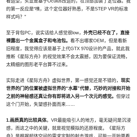
看造型，头显是基于Oculus改造的，在顶部加装了定位器。我
的第一反应是“咦，这个定位器好熟悉，不是STEP VR的标准
样式吗？”
至于背包PC，说实话给人感觉很low，
外壳已经不在了，直接
裸露出一个金属盒子和电池包。
看不出哪家OEM，但是看新
旧程度，我觉得应该是基于上代GTX 970设计的产品，就此我
推断《星际方舟》的视觉效果不会太震撼，因为要保证流畅，
太精细的图形老平台算不过来。
实际走进《星际方舟》虚拟世界，第一感觉还是不错的，
现实
世界的门的位置被虚拟世界的“水幕”代替，巧妙的对接和开始
之前的神秘感还真让你有即将进入另一个次元的感觉。
但穿过
这个门开始，失望感扑面而来……
1.画质真的比较具体
。VR最能吸引人的地方，毫无疑问是沉浸
感，而这之中的关键，就是视觉模拟的还原程度。《星际方
舟》是根据超体空间的需求定制的射击游戏，可能一开始更看