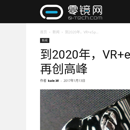
零
首页
新闻
到2020年，VR+eSp...
镜
新闻
到2020年，VR+
网
再创高峰
作者
kale.W
-
2017年1月13日