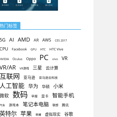
热门标签
AMD
AI
5G
AR
AWS
CES 2017
CPU
Facebook
HTC Vive
GPU
HTC
PC
VR
Oppo
Oculus
vivo
NVIDIA
VR/AR
三星
云计算
VR游戏
互联网
亚马逊
亚马逊云科技
人工智能
小米
华为
华硕
数码
智能手机
微软
显卡
早报
笔记本电脑
腾讯
游戏本
联想
汽车
英特尔
苹果
谷歌
虚拟现实
荣耀