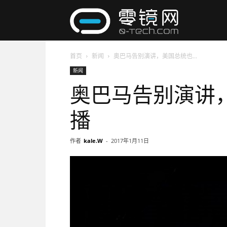
零
首页
新闻
奥巴马告别演讲，美国总统也...
镜
新闻
奥巴马告别演讲
网
播
作者
kale.W
-
2017年1月11日