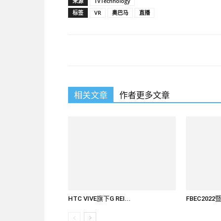
来源
TVTechnology
标签
VR
奥巴马
直播
相关文章
作者更多文章
HTC VIVE旗下G REI...
FBEC202