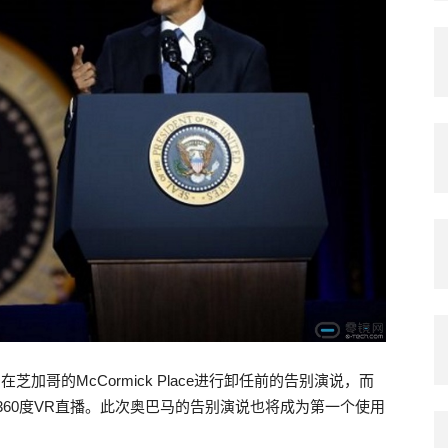
芝加哥的McCormick Place进行卸任前的告别演说，而
行360度VR直播。此次奥巴马的告别演说也将成为第一个使用