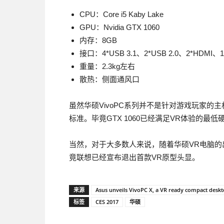
CPU：Core i5 Kaby Lake
GPU：Nvidia GTX 1060
内存：8GB
接口：4*USB 3.1、2*USB 2.0、2*HDMI、1*D
重量：2.3kg左右
散热：侧面通风口
虽然华硕VivoPC系列并不是针对游戏玩家的主机系
标准。毕竟GTX 1060已经满足VR体验的最低
当然，对于大多数人来说，随着华硕VR电脑的出现
竟联想已经宣布退出首款VR原型头显。
来源
Asus unveils VivoPC X, a VR ready compact desk
标签
CES 2017
华硕