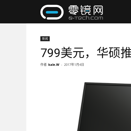
零
镜
新闻
799美元，华硕
网
作者
kale.W
-
2017年1月4日