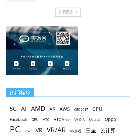
加载更多
热门标签
AMD
AI
5G
CPU
AR
AWS
CES 2017
Oppo
Facebook
HTC Vive
Oculus
GPU
HTC
NVIDIA
PC
VR/AR
VR
三星
云计算
vivo
VR游戏