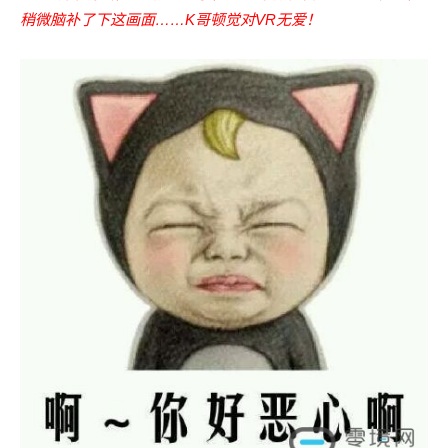
稍微脑补了下这画面……K哥顿觉对VR无爱！