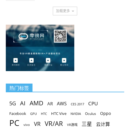
加载更多
热门标签
AMD
AI
5G
CPU
AR
AWS
CES 2017
Oppo
Facebook
HTC Vive
Oculus
GPU
HTC
NVIDIA
PC
VR/AR
VR
三星
云计算
vivo
VR游戏