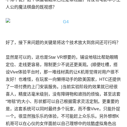
人公的魔法棋盘的既视感？
好了，接下来问题的关键是将这个技术放大到房间还可行吗？
显然是可以的，这也是Star VR想要的，铺设地毯比帮助眼睛
定位、走线更容易，限制更少不说还更美观。(顺便吐槽，搭
设Vive体验平台时，那一堆线材真的让K机哥觉得对用户很不
友好！也难怪，在玩家一向懒得动手的欧美国家，HTC还提供
了一项付费的上门安装服务。)当前实验阶段的效果就已经很
喜人，精度达毫米级别，没有障碍物和遮挡的烦恼，甚至这套
“地毯”的大小、形状都可以自己根据需求灵活定制。更重要的
是，这套系统可以同时最终多个玩家，而不像Vive，只能扑捉
一个。很显然独乐乐的体验，不可能赶上众乐乐。另外想想K
机哥可以在心仪的女伴面前以自己理想中的炫酷虚拟角色出