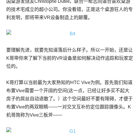
国桌游发烧友Christophe Duteil，联合一帮志同道合喜欢桌游
的技术宅成立的超小公司。你没看错，正是这个桌游狂人的专
利发明，即将带来VR设备制造上的颠覆。
要理解先进，就要先知道落后什么样子。所以一开始，还是让
K哥带你来了解下当前的VR设备是如何解决动作追踪和玩家定
位的。
K哥打算以当前最为大家熟知的HTC Vive为例。首先我们知道
布置Vive需要一个开阔的空间(这一点，已经让好多买不起大
房子的屌丝自动退散了。）这个空间最好不要有障碍，才便于
布置Vive的两双眼睛——一对交叉互补的定位跟踪摄像头。K
机哥简称为Vive三板斧——