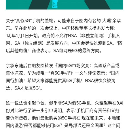
关于“真假5G”手机的肇端，可能来自于圈内有名的“大嘴”余承
东。早在此前的一次会议上，中国移动董事长杨杰发言称：
“明年1月1日开始，政府将不允许NSA（非独立组网）手机入
网，SA（独立组网）是发展方向，中国会尽快过渡到SA。”随
后其他电信厂商也表示，SA组网是5G的最终方向。
余承东随后在朋友圈转发《国内5G市场突变：高通系产品或
集体凉凉，华为成唯一“真5G手机”》一文时评论表示：“国内
同行加油！希望大家都能提供真5G手机！NSA很快会被淘
汰，SA才是真5G”。
这一说法也引起争议，似乎非SA为假5G手机。荣耀赵明在9月
份对此进行了进一步引申说明，表示“手机厂商有责任和义务
告诉消费者，他们最近购买的5G手机在‘现在和未来，本地和
国内漫游’是否都能够使用5G？是局部通还是全国通？这个问