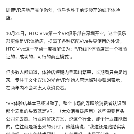
即使VR房地产竞争激烈，似乎也胜于前途渺茫的线下体验
店。
10月21日，HTC Vive第一个VR俱乐部在深圳开业。这个俱乐
部更像是VR体验店，摆满了各种搭配Vive头显使用的外设。
HTC Vive这一举动一度被解读为：“VR线下体验店是一个被验
证的，成功的，可行的商业模式”。
但多数人都知道，体验店短期内呈现出繁荣，长期看只会是炮
灰。专注于文化娱乐的光合VR创始人唐远璐对零镜网表示，
在两年内不会考虑大众消费者。
“VR体验店基本已经过劲了。整个市场的浮躁给消费者认识到
那个笨重的头盔就是VR。（大众消费级应用）这些需要巨头
公司先去趟。行业内解决方案，说这个行业，那个行业都能做
的，往往就是新出来的公司”，他继续说，“我这还是踏踏实实