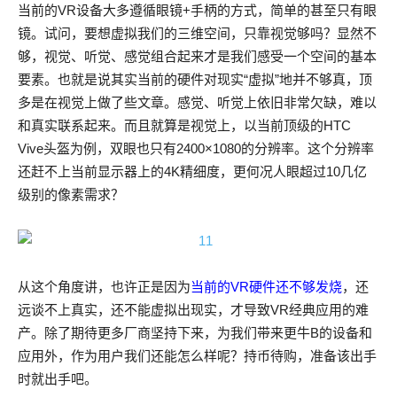
当前的VR设备大多遵循眼镜+手柄的方式，简单的甚至只有眼
镜。试问，要想虚拟我们的三维空间，只靠视觉够吗？显然不
够，视觉、听觉、感觉组合起来才是我们感受一个空间的基本
要素。也就是说其实当前的硬件对现实“虚拟”地并不够真，顶
多是在视觉上做了些文章。感觉、听觉上依旧非常欠缺，难以
和真实联系起来。而且就算是视觉上，以当前顶级的HTC
Vive头盔为例，双眼也只有2400×1080的分辨率。这个分辨率
还赶不上当前显示器上的4K精细度，更何况人眼超过10几亿
级别的像素需求？
从这个角度讲，也许正是因为
当前的VR硬件还不够发烧
，还
远谈不上真实，还不能虚拟出现实，才导致VR经典应用的难
产。除了期待更多厂商坚持下来，为我们带来更牛B的设备和
应用外，作为用户我们还能怎么样呢？持币待购，准备该出手
时就出手吧。