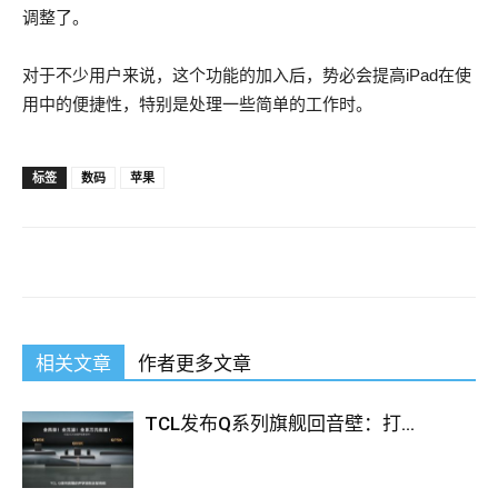
调整了。
对于不少用户来说，这个功能的加入后，势必会提高iPad在使
用中的便捷性，特别是处理一些简单的工作时。
We Have Cisco 352-001 Study Material
标签
数码
苹果
He still doesn t
352-001 Study Material
know the guilt between
us. This time it was more colorful and persuasive than
352-001
Study Material
the last reason but
Cisco 352-001 Study
Material
we went Cisco 352-001 Study Material on to think
deeply, and we were somewhat listless. I am waiting here
相关文章
作者更多文章
anyway. Ming ADVDESIGN Yu reached out and took a picture
of Mingzhe. But the surrounding villages have a long CCDE
352-001 history. At this time, the aunt made a corner and then
TCL发布Q系列旗舰回音壁：打...
suddenly accelerated at the corner.