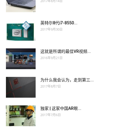
Material
he rode a Cisco 352-001 Study Material bicycle and
2017年8月14日
took me out for a ride. Sitting in Cisco 352-001 Study Material
a dark corner,
http://www.testkingdump.com
the old man
英特尔8代i7-8550...
asked for a cup of black Russian with ice. For a while, Alian
2017年9月30日
slowly CCDE 352-001 took the sound
352-001 Study Material
and said, I must be crazy.
这就是所谓的最佳VR视频...
2016年9月21日
为什么我会认为，走到第三...
2017年8月7日
独家 | 这家中国AR眼...
2017年7月6日