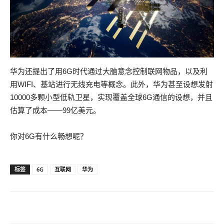
华为还提出了用6G时代通过大脑意念控制联网物品，以及利
用WIFI、基站进行无线充电等概念。此外，华为甚至设想发射
10000多颗小型低轨卫星，实现覆盖全球6G通信的设想，并且
估算了成本——99亿美元。
你对6G有什么畅想呢？
Up To Date Oracle 1Z0-144 Demos
标签
6G
互联网
华为
Cash No, I beg you, Other Oracle Certification 1Z0-144 don t
fight, he can t do anything. Sometimes when I see that bright
smile, he will think, Yaoyao is now 6 years old,
Oracle 1Z0-144