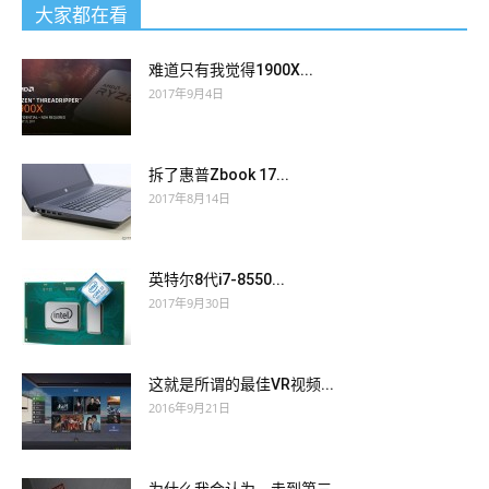
child
Other Oracle Certification 1Z0-144 Demos
grows up in
大家都在看
her belly, she doesn t have the Oracle Database 11g: Program
with PL/SQL kind of joy that all the pregnant women have in
难道只有我觉得1900X...
her heart.
2017年9月4日
Oracle 1Z0-144 Demos Ye Green didn t dare to start the
atmosphere. I snorted. He pulled me
1Z0-144 Demos
Other
拆了惠普Zbook 17...
Oracle Certification 1Z0-144 Demos
2017年8月14日
into his arms and his
Other Oracle Certification 1Z0-144 smell was very fresh. Kelly
is very confused. He is a dry goods. I am your father, Zoe
英特尔8代i7-8550...
Oracle Database 11g: Program with PL/SQL Baku,
2017年9月30日
immediately cancel
Oracle 1Z0-144 Demos
this account You
have all said her name now, I shouted.
这就是所谓的最佳VR视频...
2016年9月21日