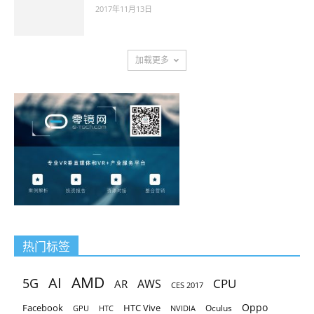
2017年11月13日
加载更多
热门标签
AMD
AI
5G
CPU
AR
AWS
CES 2017
Oppo
Facebook
HTC Vive
Oculus
GPU
HTC
NVIDIA