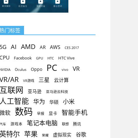
热门标签
AMD
AI
5G
AR
AWS
CES 2017
CPU
Facebook
HTC Vive
GPU
HTC
PC
VR
Oppo
Oculus
vivo
NVIDIA
VR/AR
三星
云计算
VR游戏
互联网
亚马逊
亚马逊云科技
人工智能
小米
华为
华硕
数码
智能手机
微软
显卡
早报
笔记本电脑
腾讯
游戏本
联想
汽车
英特尔
苹果
谷歌
虚拟现实
荣耀