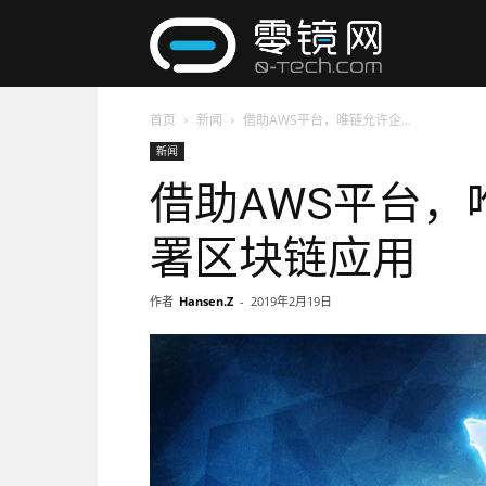
零
首页
新闻
借助AWS平台，唯链允许企...
镜
新闻
借助AWS平台
网
署区块链应用
作者
Hansen.Z
-
2019年2月19日