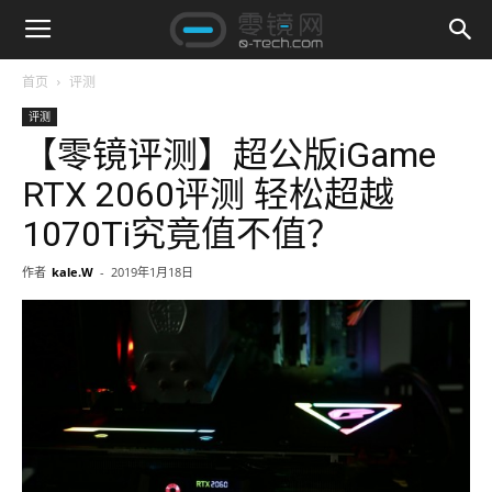
首页
评测
评测
【零镜评测】超公版iGame
RTX 2060评测 轻松超越
1070Ti究竟值不值？
作者
kale.W
-
2019年1月18日