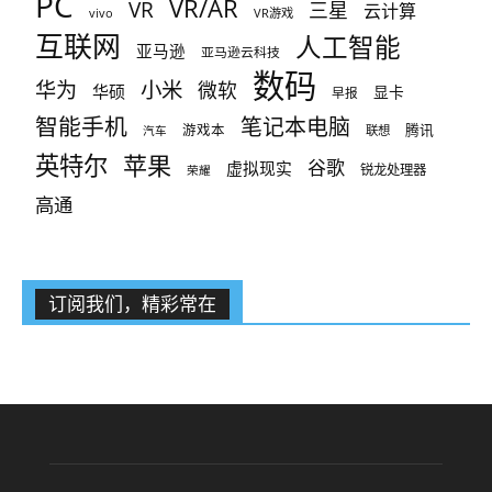
PC
VR/AR
VR
三星
云计算
vivo
VR游戏
互联网
人工智能
亚马逊
亚马逊云科技
数码
小米
华为
微软
华硕
显卡
早报
智能手机
笔记本电脑
腾讯
游戏本
联想
汽车
英特尔
苹果
谷歌
虚拟现实
锐龙处理器
荣耀
高通
订阅我们，精彩常在