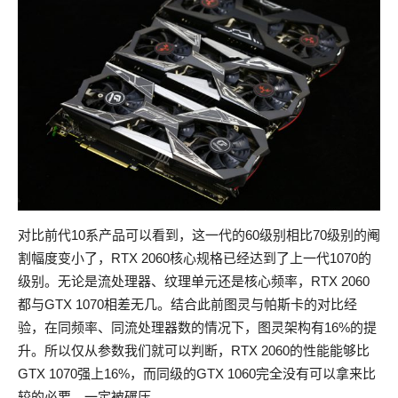
对比前代10系产品可以看到，这一代的60级别相比70级别的阉
割幅度变小了，RTX 2060核心规格已经达到了上一代1070的
级别。无论是流处理器、纹理单元还是核心频率，RTX 2060
都与GTX 1070相差无几。结合此前图灵与帕斯卡的对比经
验，在同频率、同流处理器数的情况下，图灵架构有16%的提
升。所以仅从参数我们就可以判断，RTX 2060的性能能够比
GTX 1070强上16%，而同级的GTX 1060完全没有可以拿来比
较的必要，一定被碾压。