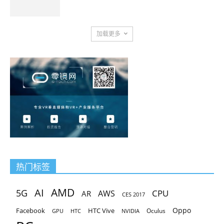
加载更多
热门标签
AMD
AI
5G
CPU
AR
AWS
CES 2017
Oppo
Facebook
HTC Vive
Oculus
GPU
HTC
NVIDIA