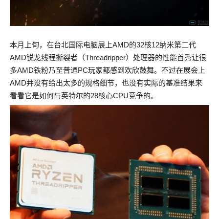
本月上旬，在台北国际电脑展上AMD的32核12纳米第二代
AMD锐龙线程撕裂者（Threadripper）处理器的性能首秀让很
多AMD铁粉乃至普通PC玩家都感到欢欣鼓舞。不过在展会上
AMD并没有给出太多的规格细节，也没有实际的基准结果来
看看它是如何与英特尔的28核心CPU竞争的。