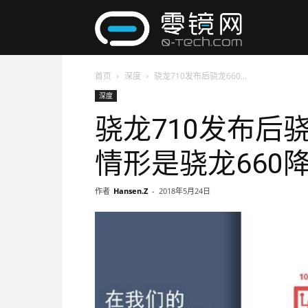
零
首页
深度
骁龙710发布后骁龙660...
镜
深度
骁龙710发布后
网
情形是骁龙660
作者
Hansen.Z
-
2018年5月24日