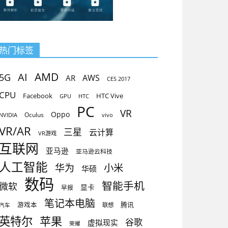
热门标签
AMD
AI
5G
AR
AWS
CES 2017
CPU
Facebook
HTC Vive
GPU
HTC
PC
VR
Oppo
Oculus
vivo
NVIDIA
VR/AR
三星
云计算
VR游戏
互联网
亚马逊
亚马逊云科技
人工智能
小米
华为
华硕
数码
智能手机
微软
显卡
早报
笔记本电脑
腾讯
游戏本
联想
汽车
英特尔
苹果
谷歌
虚拟现实
荣耀