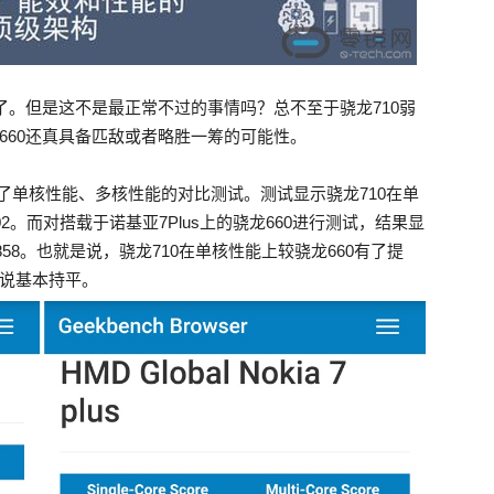
擦了。但是这不是最正常不过的事情吗？总不至于骁龙710弱
660还真具备匹敌或者略胜一筹的可能性。
0进行了单核性能、多核性能的对比测试。测试显示骁龙710在单
2。而对搭载于诺基亚7Plus上的骁龙660进行测试，结果显
858。也就是说，骁龙710在单核性能上较骁龙660有了提
者说基本持平。